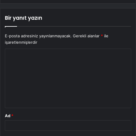
Bir yanıt yazın
E-posta adresiniz yayınlanmayacak.
Gerekli alanlar
*
ile
işaretlenmişlerdir
Y
o
r
u
m
*
Ad
*