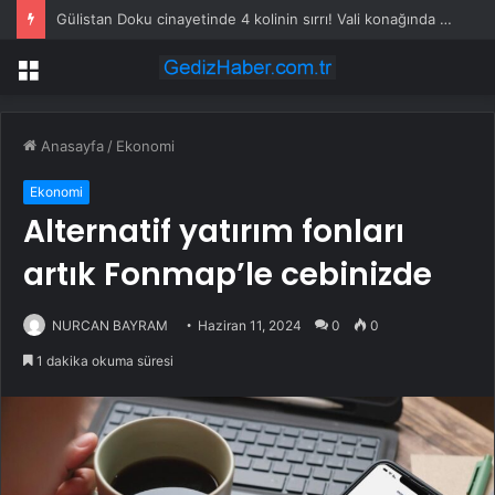
Gülistan Doku cinayetinde 4 kolinin sırrı! Vali konağında neler yaşandı?
Menü
Anasayfa
/
Ekonomi
Ekonomi
Alternatif yatırım fonları
artık Fonmap’le cebinizde
NURCAN BAYRAM
Haziran 11, 2024
0
0
1 dakika okuma süresi