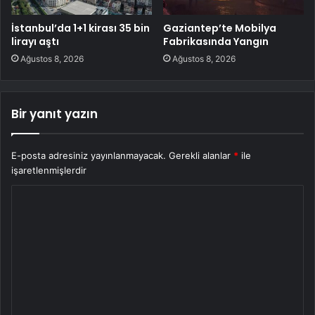
İstanbul’da 1+1 kirası 35 bin
Gaziantep’te Mobilya
lirayı aştı
Fabrikasında Yangın
Ağustos 8, 2026
Ağustos 8, 2026
Bir yanıt yazın
E-posta adresiniz yayınlanmayacak.
Gerekli alanlar
*
ile
işaretlenmişlerdir
Y
o
r
u
m
*