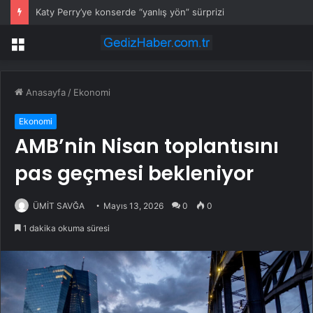
Katy Perry’ye konserde “yanlış yön” sürprizi
Menü
Anasayfa
/
Ekonomi
Ekonomi
AMB’nin Nisan toplantısını
pas geçmesi bekleniyor
ÜMİT SAVĞA
Mayıs 13, 2026
0
0
1 dakika okuma süresi