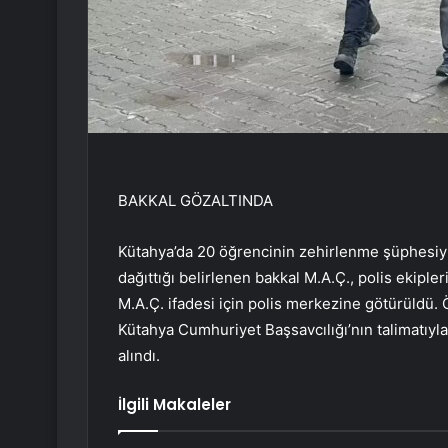
BAKKAL GÖZALTINDA
Kütahya’da 20 öğrencinin zehirlenme şüphesiyle 
dağıttığı belirlenen bakkal M.A.Ç., polis ekiple
M.A.Ç. ifadesi için polis merkezine götürüldü. 
Kütahya Cumhuriyet Başsavcılığı’nın talimatıy
alındı.
İlgili Makaleler