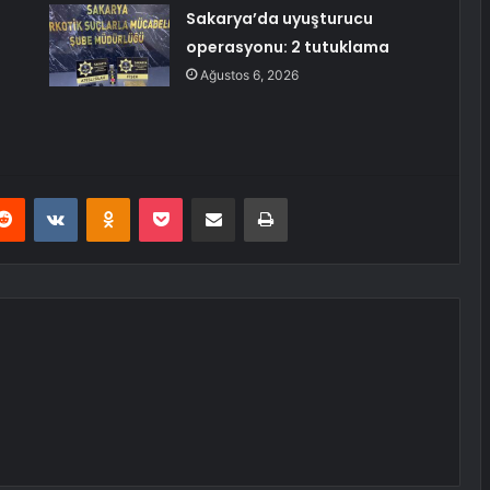
Sakarya’da uyuşturucu
operasyonu: 2 tutuklama
Ağustos 6, 2026
erest
Reddit
VKontakte
Odnoklassniki
Pocket
E-Posta ile paylaş
Yazdır