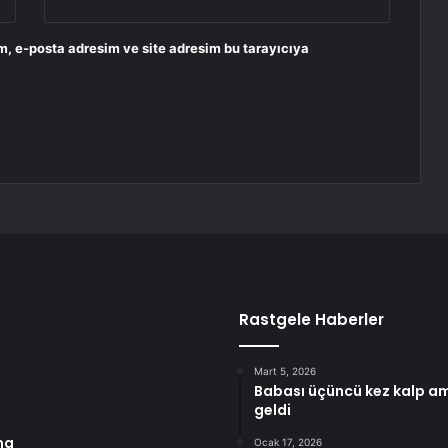
m, e-posta adresim ve site adresim bu tarayıcıya
Rastgele Haberler
Mart 5, 2026
Babası üçüncü kez kalp am
geldi
ma
Ocak 17, 2026