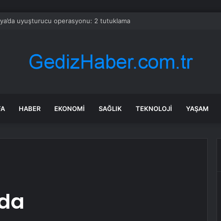
ya’da uyuşturucu operasyonu: 2 tutuklama
FA
HABER
EKONOMI
SAĞLIK
TEKNOLOJI
YAŞAM
nda