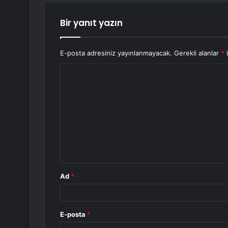
Bir yanıt yazın
E-posta adresiniz yayınlanmayacak.
Gerekli alanlar
*
i
Y
o
r
u
m
*
Ad
*
E-posta
*