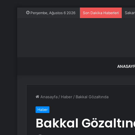
Sakar
Perşembe, Ağustos 6 2026
Son Dakika Haberleri
ANASAY
Anasayfa
/
Haber
/
Bakkal Gözaltında
Haber
Bakkal Gözaltı