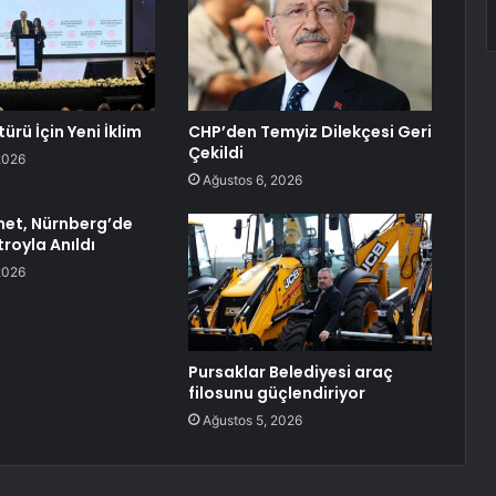
rü İçin Yeni İklim
CHP’den Temyiz Dilekçesi Geri
Çekildi
2026
Ağustos 6, 2026
et, Nürnberg’de
troyla Anıldı
2026
Pursaklar Belediyesi araç
filosunu güçlendiriyor
Ağustos 5, 2026