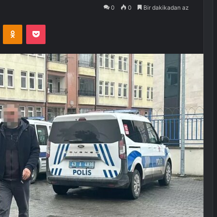
0
0
Bir dakikadan az
VKontakte
Odnoklassniki
Pocket