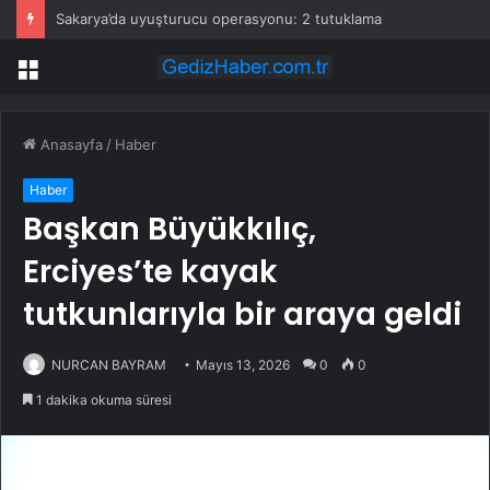
Sakarya’da uyuşturucu operasyonu: 2 tutuklama
Menü
Anasayfa
/
Haber
Haber
Başkan Büyükkılıç,
Erciyes’te kayak
tutkunlarıyla bir araya geldi
NURCAN BAYRAM
Mayıs 13, 2026
0
0
1 dakika okuma süresi