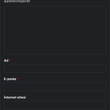
işaretlenmişlerdir
Y
o
r
u
m
*
Ad
*
E-posta
*
İnternet sitesi