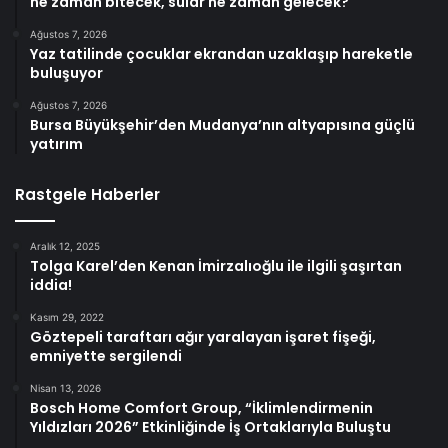
ne zaman bitecek, sular ne zaman gelecek?
Ağustos 7, 2026
Yaz tatilinde çocuklar ekrandan uzaklaşıp hareketle
buluşuyor
Ağustos 7, 2026
Bursa Büyükşehir’den Mudanya’nın altyapısına güçlü
yatırım
Rastgele Haberler
Aralık 12, 2025
Tolga Karel’den Kenan İmirzalıoğlu ile ilgili şaşırtan
iddia!
Kasım 29, 2022
Göztepeli taraftarı ağır yaralayan işaret fişeği,
emniyette sergilendi
Nisan 13, 2026
Bosch Home Comfort Group, “İklimlendirmenin
Yıldızları 2026” Etkinliğinde İş Ortaklarıyla Buluştu