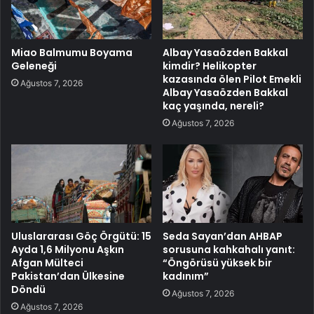
Miao Balmumu Boyama
Albay Yasaözden Bakkal
Geleneği
kimdir? Helikopter
kazasında ölen Pilot Emekli
Ağustos 7, 2026
Albay Yasaözden Bakkal
kaç yaşında, nereli?
Ağustos 7, 2026
Uluslararası Göç Örgütü: 15
Seda Sayan’dan AHBAP
Ayda 1,6 Milyonu Aşkın
sorusuna kahkahalı yanıt:
Afgan Mülteci
“Öngörüsü yüksek bir
Pakistan’dan Ülkesine
kadınım”
Döndü
Ağustos 7, 2026
Ağustos 7, 2026