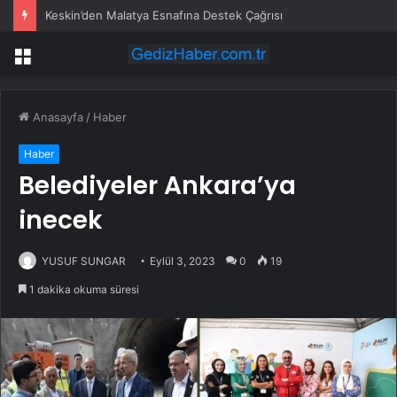
Keskin’den Malatya Esnafına Destek Çağrısı
Menü
Anasayfa
/
Haber
Haber
Belediyeler Ankara’ya
inecek
YUSUF SUNGAR
Eylül 3, 2023
0
19
1 dakika okuma süresi