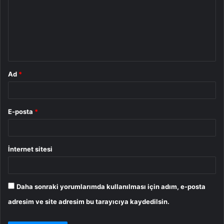
r
u
m
*
Ad
*
E-posta
*
İnternet sitesi
Daha sonraki yorumlarımda kullanılması için adım, e-posta
adresim ve site adresim bu tarayıcıya kaydedilsin.