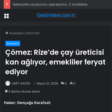
Sakarya’da uyuşturucu operasyonu: 2 tutuklama
Menü
Anasayfa
/
Ekonomi
Ekonomi
Çömez: Rize’de çay üreticisi
kan ağlıyor, emekliler feryat
ediyor
ÜMİT SAVĞA
Mayıs 21, 2026
0
0
3 dakika okuma süresi
Haber: Gençağa Karafazlı