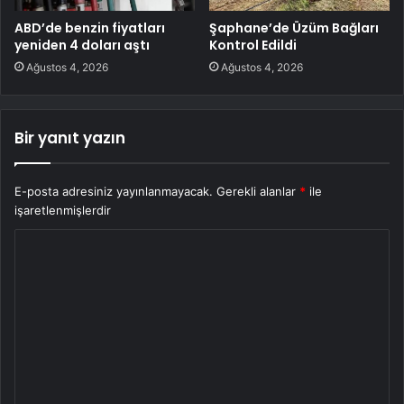
ABD’de benzin fiyatları
Şaphane’de Üzüm Bağları
yeniden 4 doları aştı
Kontrol Edildi
Ağustos 4, 2026
Ağustos 4, 2026
Bir yanıt yazın
E-posta adresiniz yayınlanmayacak.
Gerekli alanlar
*
ile
işaretlenmişlerdir
Y
o
r
u
m
*