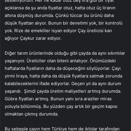
sesleniyorum: Her ne kadar otuz beş lira gibi bir fiyat
açıklansa da şu anda fiyatlar otuz, hatta otuz üç liranın
altına düşmüş durumda. Çünkü tüccar bu ürünü daha
düşük fiyattan alıyor. Bunun bir denetimi yok, bir kontrolü
yok. Rize de emekliler isyan ediyor Çay üreticisi kan
ağlıyor Çaykur zarar ediyor.
Diğer tarım ürünlerinde olduğu gibi çayda da aynı sıkıntılar
yaşanıyor. Üreticiler olan biteni anlatıyor. Önümüzdeki
haftalarda fiyatların daha da düşeceğini söylüyorlar. Çayı
yirmi liraya, hatta daha da düşük fiyatlara satmak zorunda
kalabileceklerini ifade ediyorlar. Geçen yıl da aynı durum
yaşandı. Şimdi çayda üretim maliyetleri artmış durumda.
Gübre fiyatları artmış. Bunun yanı sıra araziler miras
yoluyla bölünmüş. Bu yüzden çay artık bir geçim kapısı
olmaktan çıkmış durumda.
Bu sebeple çayın hem Türkiye hem de iktidar tarafından