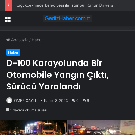
Küçükçekmece Belediyesi ile İstanbul Kültür Üniversitesi Arasında Sinema Alanında İş Birliği
Menü
Anasayfa
/
Haber
Haber
D-100 Karayolunda Bir
Otomobile Yangın Çıktı,
Sürücü Yaralandı
ÖMER ÇAYLI
Kasım 8, 2023
0
6
1 dakika okuma süresi