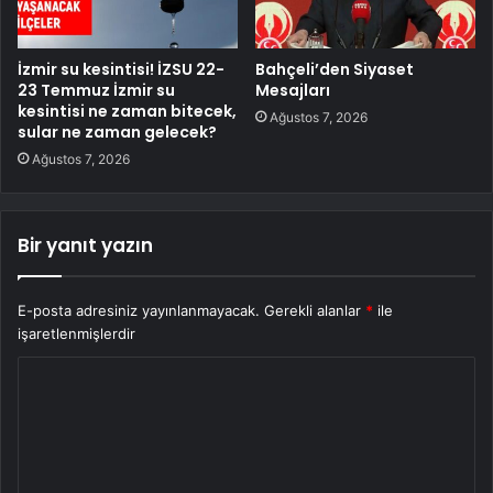
İzmir su kesintisi! İZSU 22-
Bahçeli’den Siyaset
23 Temmuz İzmir su
Mesajları
kesintisi ne zaman bitecek,
Ağustos 7, 2026
sular ne zaman gelecek?
Ağustos 7, 2026
Bir yanıt yazın
E-posta adresiniz yayınlanmayacak.
Gerekli alanlar
*
ile
işaretlenmişlerdir
Y
o
r
u