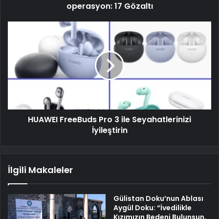
operasyon: 17 Gözaltı
HUAWEI FreeBuds Pro 3 ile Seyahatlerinizi
İyileştirin
İlgili Makaleler
Gülistan Doku’nun Ablası
Aygül Doku: “İvedilikle
Kızımızın Bedeni Bulunsun,