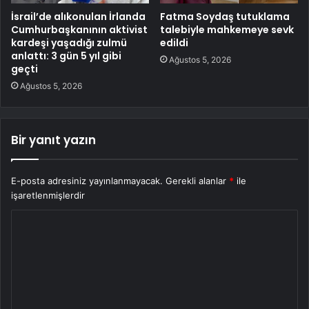
İsrail’de alıkonulan İrlanda
Fatma Soydaş tutuklama
Cumhurbaşkanının aktivist
talebiyle mahkemeye sevk
kardeşi yaşadığı zulmü
edildi
anlattı: 3 gün 5 yıl gibi
Ağustos 5, 2026
geçti
Ağustos 5, 2026
Bir yanıt yazın
E-posta adresiniz yayınlanmayacak.
Gerekli alanlar
*
ile
işaretlenmişlerdir
Y
o
r
u
m