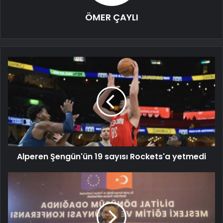
ÖMER ÇAYLI
Alperen Şengün'ün 19 sayısı Rockets'a yetmedi