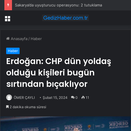
Sakarya’da uyuşturucu operasyonu: 2 tutuklama
Menü
Anasayfa
/
Haber
Haber
Erdoğan: CHP dün yoldaş
olduğu kişileri bugün
sırtından bıçaklıyor
ÖMER ÇAYLI
Şubat 15, 2024
0
11
2 dakika okuma süresi