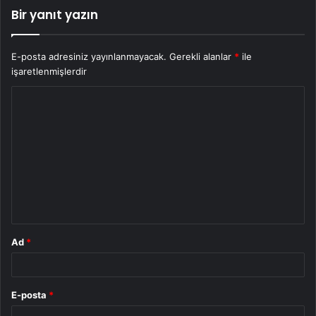
Bir yanıt yazın
E-posta adresiniz yayınlanmayacak.
Gerekli alanlar
*
ile
işaretlenmişlerdir
Y
o
r
u
m
*
Ad
*
E-posta
*