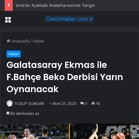
İzmir’de Ayakkabı İmalathanesinde Yangın
Menü
Anasayfa
/
Haber
Haber
Galatasaray Ekmas ile
F.Bahçe Beko Derbisi Yarın
Oynanacak
YUSUF SUNGAR
Ekim 21, 2023
0
16
Bir dakikadan az