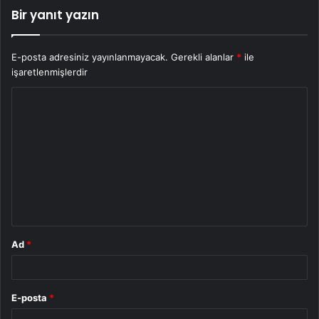
Bir yanıt yazın
E-posta adresiniz yayınlanmayacak.
Gerekli alanlar
*
ile
işaretlenmişlerdir
Y
o
r
u
m
*
Ad
*
E-posta
*