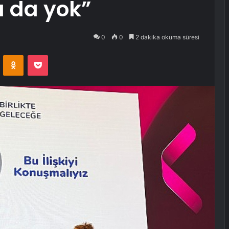
 da yok”
0
0
2 dakika okuma süresi
VKontakte
Odnoklassniki
Pocket