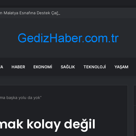
en Malatya Esnafına Destek Çağrısı
FA
HABER
EKONOMI
SAĞLIK
TEKNOLOJI
YAŞAM
 ama başka yolu da yok”
şmak kolay değil