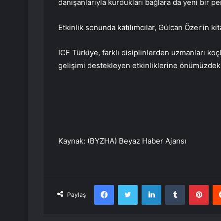
danışanlarıyla kurdukları bağlara da yeni bir pe
Etkinlik sonunda katılımcılar, Gülcan Özer’in kit
ICF Türkiye, farklı disiplinlerden uzmanları k
gelişimi destekleyen etkinliklerine önümüzd
Kaynak: (BYZHA) Beyaz Haber Ajansı
Facebook
Twitter
LinkedIn
Tumblr
Pint
Paylaş