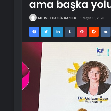
ama başka yolu
MEHMET HAZBİN KAZBEK
Mayıs 13, 2026
Facebook
Twitter
LinkedIn
Tumblr
Pinterest
Reddit