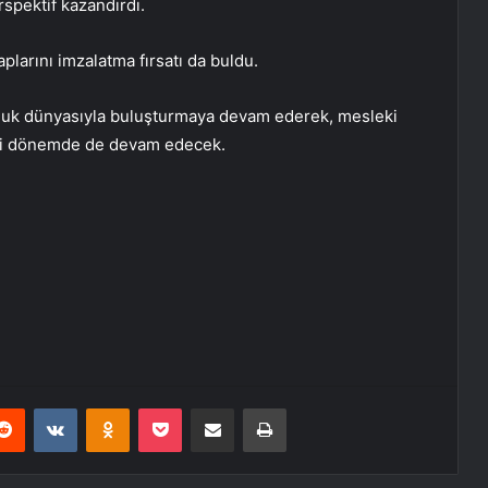
rspektif kazandırdı.
aplarını imzalatma fırsatı da buldu.
oçluk dünyasıyla buluşturmaya devam ederek, mesleki
eki dönemde de devam edecek.
erest
Reddit
VKontakte
Odnoklassniki
Pocket
E-Posta ile paylaş
Yazdır