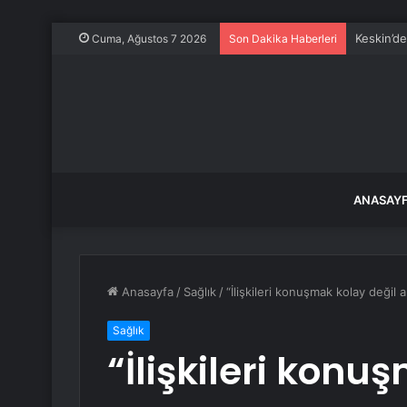
Keskin’d
Cuma, Ağustos 7 2026
Son Dakika Haberleri
ANASAY
Anasayfa
/
Sağlık
/
“İlişkileri konuşmak kolay değil
Sağlık
“İlişkileri konu