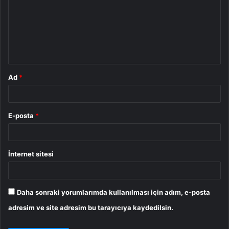
r
u
m
*
Ad
*
E-posta
*
İnternet sitesi
Daha sonraki yorumlarımda kullanılması için adım, e-posta
adresim ve site adresim bu tarayıcıya kaydedilsin.