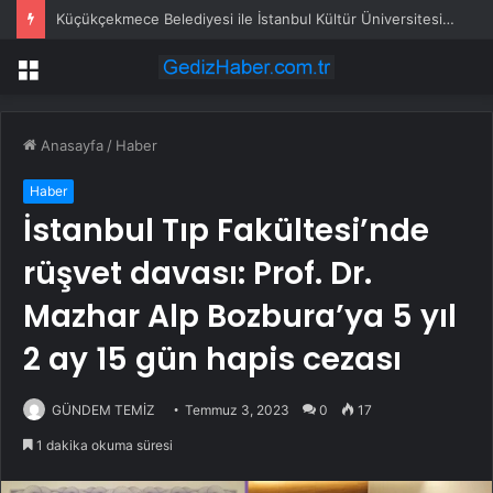
Küçükçekmece Belediyesi ile İstanbul Kültür Üniversitesi Arasında Sinema Alanında İş Birliği
Menü
Anasayfa
/
Haber
Haber
İstanbul Tıp Fakültesi’nde
rüşvet davası: Prof. Dr.
Mazhar Alp Bozbura’ya 5 yıl
2 ay 15 gün hapis cezası
GÜNDEM TEMİZ
Temmuz 3, 2023
0
17
1 dakika okuma süresi