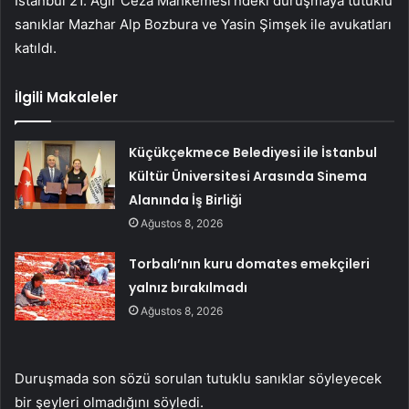
İstanbul 21. Ağır Ceza Mahkemesi’ndeki duruşmaya tutuklu
sanıklar Mazhar Alp Bozbura ve Yasin Şimşek ile avukatları
katıldı.
İlgili Makaleler
Küçükçekmece Belediyesi ile İstanbul
Kültür Üniversitesi Arasında Sinema
Alanında İş Birliği
Ağustos 8, 2026
Torbalı’nın kuru domates emekçileri
yalnız bırakılmadı
Ağustos 8, 2026
Duruşmada son sözü sorulan tutuklu sanıklar söyleyecek
bir şeyleri olmadığını söyledi.