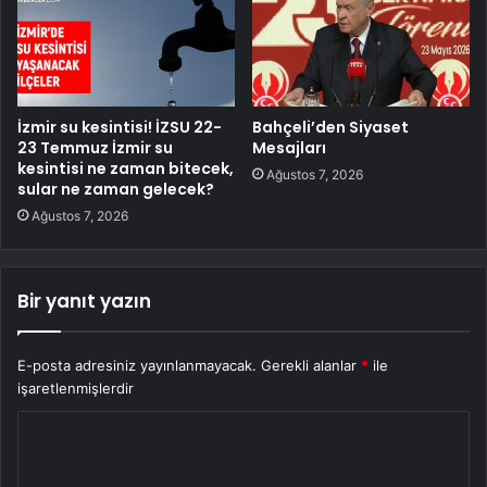
İzmir su kesintisi! İZSU 22-
Bahçeli’den Siyaset
23 Temmuz İzmir su
Mesajları
kesintisi ne zaman bitecek,
Ağustos 7, 2026
sular ne zaman gelecek?
Ağustos 7, 2026
Bir yanıt yazın
E-posta adresiniz yayınlanmayacak.
Gerekli alanlar
*
ile
işaretlenmişlerdir
Y
o