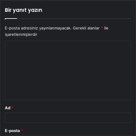
Bir yanıt yazın
E-posta adresiniz yayınlanmayacak.
Gerekli alanlar
*
ile
işaretlenmişlerdir
Y
o
r
u
m
*
Ad
*
E-posta
*