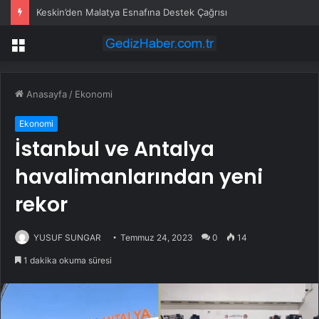
Keskin’den Malatya Esnafına Destek Çağrısı
Menü
Anasayfa
/
Ekonomi
Ekonomi
İstanbul ve Antalya
havalimanlarından yeni
rekor
YUSUF SUNGAR
Temmuz 24, 2023
0
14
1 dakika okuma süresi