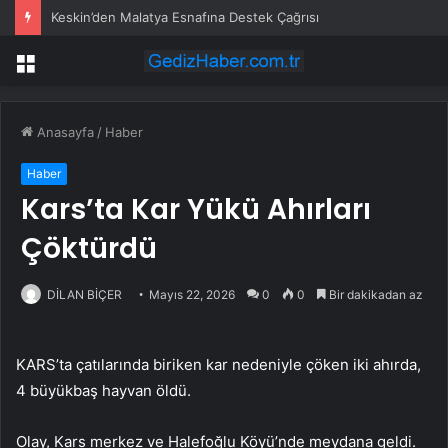
Keskin’den Malatya Esnafına Destek Çağrısı
Menü
Anasayfa
/
Haber
Haber
Kars’ta Kar Yükü Ahırları
Çöktürdü
DİLAN BİÇER
Mayıs 22, 2026
0
0
Bir dakikadan az
KARS’ta çatılarında biriken kar nedeniyle çöken iki ahırda,
4 büyükbaş hayvan öldü.
Olay, Kars merkez ve Halefoğlu Köyü’nde meydana geldi.