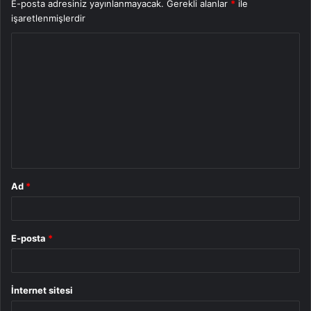
E-posta adresiniz yayınlanmayacak.
Gerekli alanlar
*
ile
işaretlenmişlerdir
Y
o
r
u
m
*
Ad
*
E-posta
*
İnternet sitesi