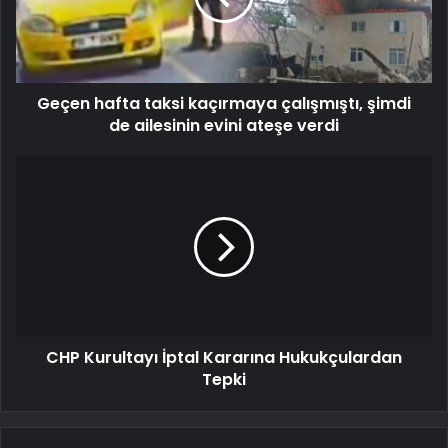
Geçen hafta taksi kaçırmaya çalışmıştı, şimdi
de ailesinin evini ateşe verdi
CHP Kurultayı İptal Kararına Hukukçulardan
Tepki