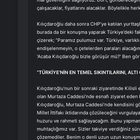
çalışacaklar, fiyatlarını alacaklar. Böylelikle h
Kılıçdaroğlu daha sonra CHP’ye katılan yurttaşlar
burada da bir konuşma yaparak Türkiye’deki fak
çizerek; “Paramız pulumuz var. Türkiye, varlıklı
endişelenmeyin, o çetelerden paraları alacağım
‘Acaba Kılıçdaroğlu bizle görüşür mü?’ Ben gö
“TÜRKİYE’NİN EN TEMEL SIKINTILARINI, AL
Kılıçdaroğlu’nun bir sonraki ziyaretinde Kilisli
olan Murtaza Caddesi’nde esnafı ziyaret eden Kı
Kılıçdaroğlu, Murtaza Caddesi’nde kendisini g
Millet İttifakı iktidarında çözüleceğini vurgula
huzuru ve rahmeti sağlayacağım. Bunu yapmam
muhtaçlığımız var. Sizler takviye verdiğiniz sürec
çözemediler. Benim o denli uzun uzun konuşmay