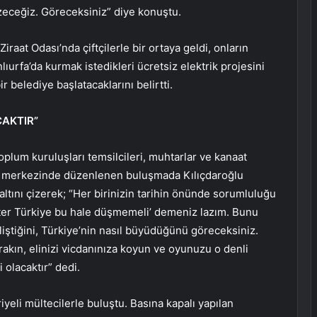
 çözeceğiz. Göreceksiniz” diye konuştu.
Ziraat Odası’nda çiftçilerle bir ortaya geldi, onların
nlıurfa’da kurmak istedikleri ücretsiz elektrik projesini
r belediye başlatacaklarını belirtti.
CAKTIR”
 toplum kuruluşları temsilcileri, muhtarlar ve kanaat
ültür merkezinde düzenlenen buluşmada Kılıçdaroğlu
ltını çizerek; “Her birinizin tarihin önünde sorumluluğu
Yeter Türkiye bu hale düşmemeli’ demeniz lazım. Bunu
iştiğini, Türkiye’nin nasıl büyüdüğünü göreceksiniz.
bırakın, elinizi vicdanınıza koyun ve oyunuzu o denli
 olacaktır” dedi.
yeli mültecilerle buluştu. Basına kapalı yapılan