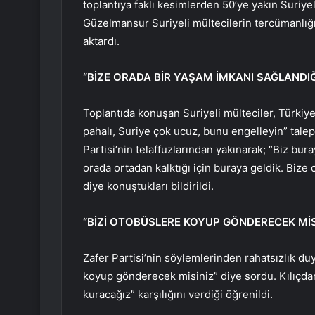
toplantıya faklı kesimlerden 50’ye yakın Suriye
Güzelmansur Suriyeli mültecilerin tercümanlığı
aktardı.
“BİZE ORADA BİR YAŞAM İMKANI SAĞLANDIĞ
Toplantıda konuşan Suriyeli mülteciler, Türkiye
pahalı, Suriye çok ucuz, bunu engelleyin” taleple
Partisi’nin telaffuzlarından yakınarak; “Biz bu
orada ortadan kalktığı için buraya geldik. Bize
diye konuştukları bildirildi.
“BİZİ OTOBÜSLERE KOYUP GÖNDERECEK MİS
Zafer Partisi’nin söylemlerinden rahatsızlık duy
koyup gönderecek misiniz” diye sordu. Kılıçdaro
kuracağız” karşılığını verdiği öğrenildi.