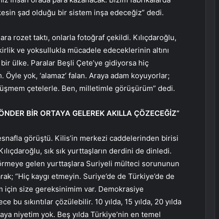
erkesin şad olduğu bir sistem inşa edeceğiz” dedi.
a rozet taktı, onlarla fotoğraf çekildi. Kılıçdaroğlu,
irlik ve yoksullukla mücadele edeceklerinin altını
 bir ülke. Paralar Beşli Çete’ye gidiyorsa hiç
. Öyle yok, ‘alamaz’ falan. Araya adam koyuyorlar;
rüşmem çetelerle. Ben, milletimle görüşürüm” dedi.
TI ÖNDER BİR ORTAYA GELEREK AKILLA ÇÖZECEĞİZ”
 esnafla görüştü. Kilis’in merkezi caddelerinden birisi
lıçdaroğlu, sık sık yurttaşların derdini de dinledi.
örmeye gelen yurttaşlara Suriyeli mülteci sorununun
yarak; “Hiç kaygı etmeyin. Suriye’de de Türkiye’de de
 için size gereksinimim var. Demokrasiye
e bu sıkıntılar çözülebilir. 10 yılda, 15 yılda, 20 yılda
a niyetim yok. Beş yılda Türkiye’nin en temel