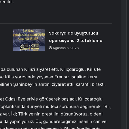
renildi.
Sakarya’da uyuşturucu
operasyonu: 2 tutuklama
Ağustos 6, 2026
ulunan Kilis’i ziyaret etti. Kılıçdaroğlu, Kilis’te
ve Kilis yöresinde yaşanan Fransız işgaline karşı
inen Şahinbey’in anıtını ziyaret etti, karanfil bıraktı.
et Odası üyeleriyle görüşerek başladı. Kılıçdaroğlu,
 toplantısında Suriyeli mülteci sorununa değinerek; “Bir;
 var. İki; Türkiye’nin prestijini düşünüyoruz, o denli
onu da yapmıyoruz. Üç, göndereceğimiz insanın can ve
iz insan orada para kazanacak. Bizim fabrikalarda