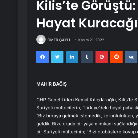
Kilis’te Görüştü:
Hayat Kuracağı
ÖMER ÇAYLI
Kasım 21, 2022
Facebook
Twitter
LinkedIn
Tumblr
Pinterest
Reddit
MAHİR BAĞIŞ
CHP Genel Lideri Kemal Kılıçdaroğlu, Kilis’te S
Suriyeli mültecilerin, Türkiye’deki hayat pahalı
“Biz buraya gelmek istemedik, zorunluluktan, y
geldik. Bize orada bir yaşam imkanı sağlandığınd
bir Suriyeli mültecinin; “Bizi otobüslere koyu