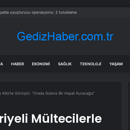
ya’da uyuşturucu operasyonu: 2 tutuklama
FA
HABER
EKONOMI
SAĞLIK
TEKNOLOJI
YAŞAM
le Kilis’te Görüştü: “Orada Sizlere Bir Hayat Kuracağız”
riyeli Mültecilerle