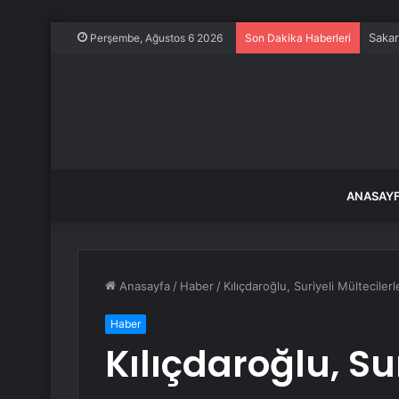
Sakar
Perşembe, Ağustos 6 2026
Son Dakika Haberleri
ANASAY
Anasayfa
/
Haber
/
Kılıçdaroğlu, Suriyeli Mülteciler
Haber
Kılıçdaroğlu, Su