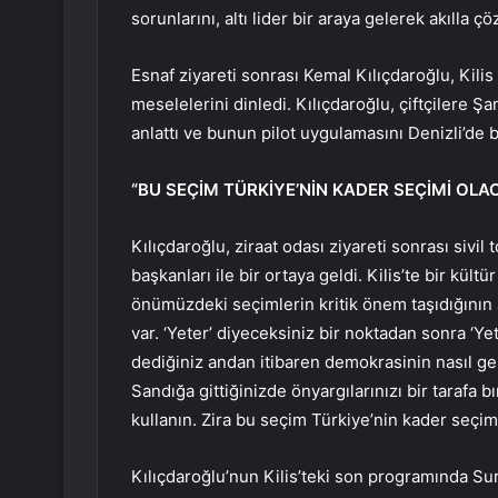
sorunlarını, altı lider bir araya gelerek akılla
Esnaf ziyareti sonrası Kemal Kılıçdaroğlu, Kilis 
meselelerini dinledi. Kılıçdaroğlu, çiftçilere Şa
anlattı ve bunun pilot uygulamasını Denizli’de bi
“BU SEÇİM TÜRKİYE’NİN KADER SEÇİMİ OLA
Kılıçdaroğlu, ziraat odası ziyareti sonrası sivil
başkanları ile bir ortaya geldi. Kilis’te bir k
önümüzdeki seçimlerin kritik önem taşıdığının a
var. ‘Yeter’ diyeceksiniz bir noktadan sonra ‘
dediğiniz andan itibaren demokrasinin nasıl gel
Sandığa gittiğinizde önyargılarınızı bir tarafa 
kullanın. Zira bu seçim Türkiye’nin kader seçimi
Kılıçdaroğlu’nun Kilis’teki son programında Suri