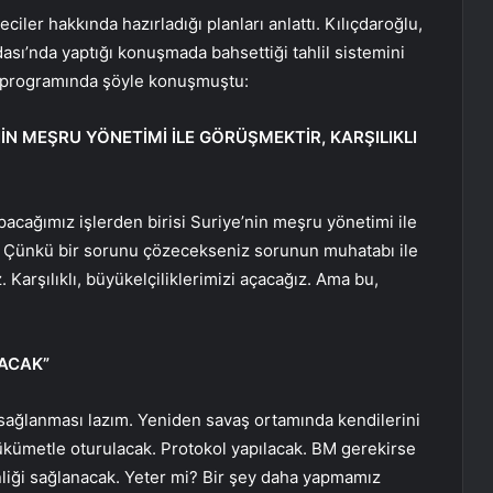
eciler hakkında hazırladığı planları anlattı. Kılıçdaroğlu,
Odası’nda yaptığı konuşmada bahsettiği tahlil sistemini
nci programında şöyle konuşmuştu:
NİN MEŞRU YÖNETİMİ İLE GÖRÜŞMEKTİR, KARŞILIKLI
yapacağımız işlerden birisi Suriye’nin meşru yönetimi ile
tır. Çünkü bir sorunu çözecekseniz sorunun muhatabı ile
arşılıklı, büyükelçiliklerimizi açacağız. Ama bu,
NACAK”
 sağlanması lazım. Yeniden savaş ortamında kendilerini
kümetle oturulacak. Protokol yapılacak. BM gerekirse
liği sağlanacak. Yeter mi? Bir şey daha yapmamız