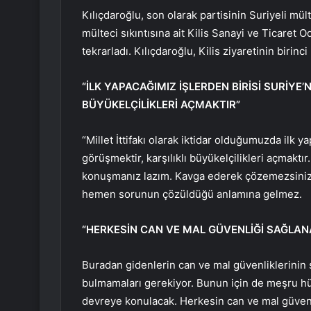
Kılıçdaroğlu, son olarak partisinin Suriyeli mült
mülteci sıkıntısına ait Kilis Sanayi ve Ticaret 
tekrarladı. Kılıçdaroğlu, Kilis ziyaretinin biri
“İLK YAPACAĞIMIZ İŞLERDEN BİRİSİ SURİYE’
BÜYÜKELÇİLİKLERİ AÇMAKTIR”
“Millet İttifakı olarak iktidar olduğumuzda ilk 
görüşmektir, karşılıklı büyükelçilikleri açmak
konuşmanız lazım. Kavga ederek çözemezsiniz. K
hemen sorunun çözüldüğü anlamına gelmez.
“HERKESİN CAN VE MAL GÜVENLİĞİ SAĞLA
Buradan gidenlerin can ve mal güvenliklerinin
bulmamaları gerekiyor. Bunun için de meşru hü
devreye konulacak. Herkesin can ve mal güven