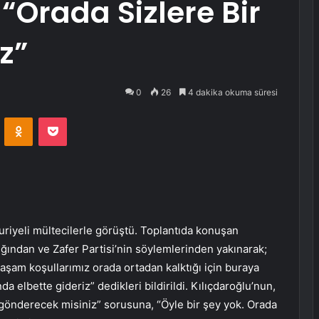
 “Orada Sizlere Bir
z”
0
26
4 dakika okuma süresi
VKontakte
Odnoklassniki
Pocket
uriyeli mültecilerle görüştü. Toplantıda konuşan
lığından ve Zafer Partisi’nin söylemlerinden yakınarak;
aşam koşullarımız orada ortadan kalktığı için buraya
a elbette gideriz” dedikleri bildirildi. Kılıçdaroğlu’nun,
p gönderecek misiniz” sorusuna, “Öyle bir şey yok. Orada