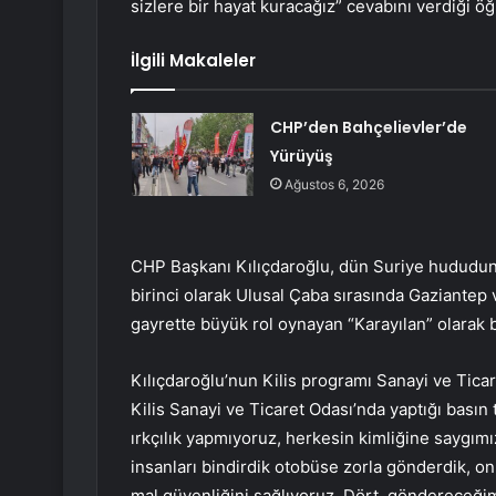
sizlere bir hayat kuracağız” cevabını verdiği öğ
İlgili Makaleler
CHP’den Bahçelievler’de
Yürüyüş
Ağustos 6, 2026
CHP Başkanı Kılıçdaroğlu, dün Suriye hududunda b
birinci olarak Ulusal Çaba sırasında Gaziantep 
gayrette büyük rol oynayan “Karayılan” olarak bil
Kılıçdaroğlu’nun Kilis programı Sanayi ve Ticar
Kilis Sanayi ve Ticaret Odası’nda yaptığı basın
ırkçılık yapmıyoruz, herkesin kimliğine saygımız
insanları bindirdik otobüse zorla gönderdik, 
mal güvenliğini sağlıyoruz. Dört, göndereceğim