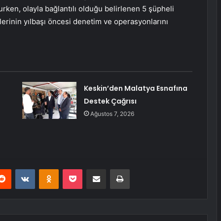
rken, olayla bağlantılı olduğu belirlenen 5 şüpheli
plerinin yılbaşı öncesi denetim ve operasyonlarını
Keskin’den Malatya Esnafına
Destek Çağrısı
Ağustos 7, 2026
erest
Reddit
VKontakte
Odnoklassniki
Pocket
E-Posta ile paylaş
Yazdır