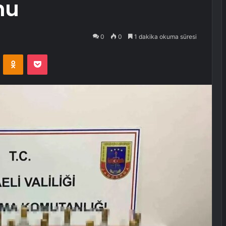
nu
0
0
1 dakika okuma süresi
VKontakte
Odnoklassniki
Pocket