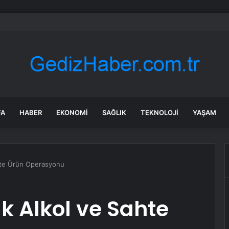
lı’nın kuru domates emekçileri yalnız bırakılmadı
FA
HABER
EKONOMI
SAĞLIK
TEKNOLOJI
YAŞAM
ahte Ürün Operasyonu
k Alkol ve Sahte