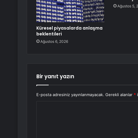
Ağustos 5, 
Küresel piyasalarda anlaşma
beklentileri
Ağustos 6, 2026
Bir yanıt yazın
E-posta adresiniz yayınlanmayacak.
Gerekli alanlar
*
i
Y
o
r
u