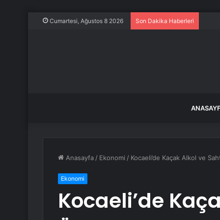
Torba
Cumartesi, Ağustos 8 2026
Son Dakika Haberleri
ANASAY
Anasayfa
/
Ekonomi
/
Kocaeli’de Kaçak Alkol ve S
Ekonomi
Kocaeli’de Kaça