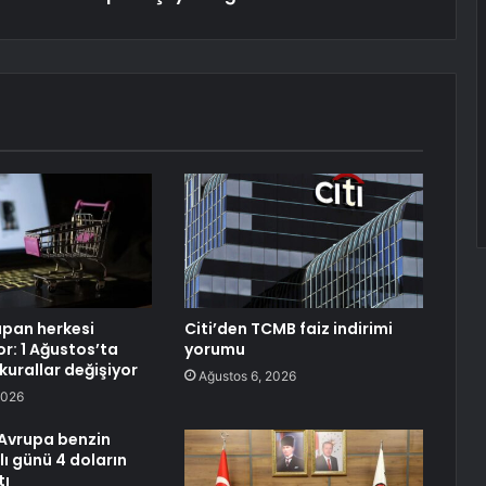
apan herkesi
Citi’den TCMB faiz indirimi
yor: 1 Ağustos’ta
yorumu
 kurallar değişiyor
Ağustos 6, 2026
2026
Avrupa benzin
lı günü 4 doların
tı