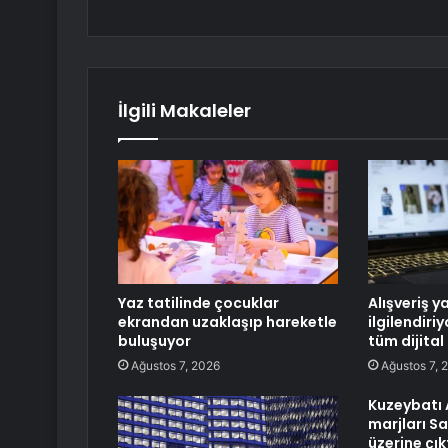
İlgili Makaleler
Yaz tatilinde çocuklar
Alışveriş y
ekrandan uzaklaşıp hareketle
ilgilendiri
buluşuyor
tüm dijital
Ağustos 7, 2026
Ağustos 7, 
Kuzeybatı 
marjları Sa
üzerine çık