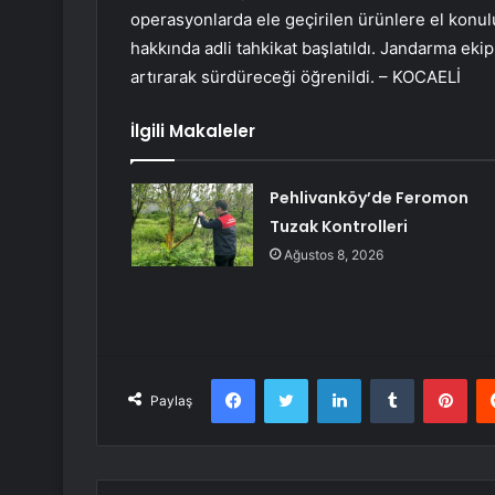
operasyonlarda ele geçirilen ürünlere el konulu
hakkında adli tahkikat başlatıldı. Jandarma eki
artırarak sürdüreceği öğrenildi. – KOCAELİ
İlgili Makaleler
Pehlivanköy’de Feromon
Tuzak Kontrolleri
Ağustos 8, 2026
Facebook
Twitter
LinkedIn
Tumblr
Pint
Paylaş