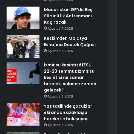
Macaristan GP’de Beş
Sürücü İlk Antrenmanı
Kaçıracak
Ağustos 7, 2026
Keskin’den Malatya
Esnafına Destek Çağrısı
Ağustos 7, 2026
İzmir su kesintisi! İZSU
22-23 Temmuz İzmir su
kesintisi ne zaman
bitecek, sular ne zaman
gelecek?
Ağustos 7, 2026
Yaz tatilinde çocuklar
ekrandan uzaklaşıp
hareketle buluşuyor
Ağustos 7, 2026