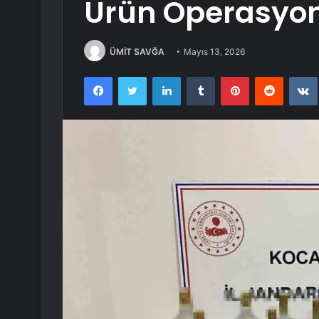
Ürün Operasyo
ÜMİT SAVĞA
Mayıs 13, 2026
Facebook
Twitter
LinkedIn
Tumblr
Pinterest
Reddit