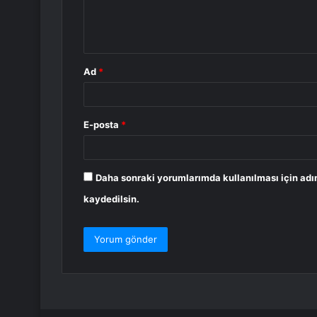
m
*
Ad
*
E-posta
*
Daha sonraki yorumlarımda kullanılması için adı
kaydedilsin.