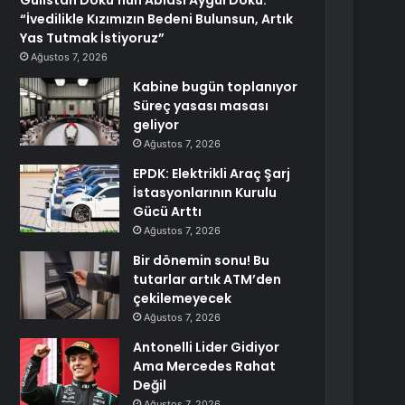
Gülistan Doku’nun Ablası Aygül Doku:
“İvedilikle Kızımızın Bedeni Bulunsun, Artık
Yas Tutmak İstiyoruz”
Ağustos 7, 2026
Kabine bugün toplanıyor
Süreç yasası masası
geliyor
Ağustos 7, 2026
EPDK: Elektrikli Araç Şarj
İstasyonlarının Kurulu
Gücü Arttı
Ağustos 7, 2026
Bir dönemin sonu! Bu
tutarlar artık ATM’den
çekilemeyecek
Ağustos 7, 2026
Antonelli Lider Gidiyor
Ama Mercedes Rahat
Değil
Ağustos 7, 2026