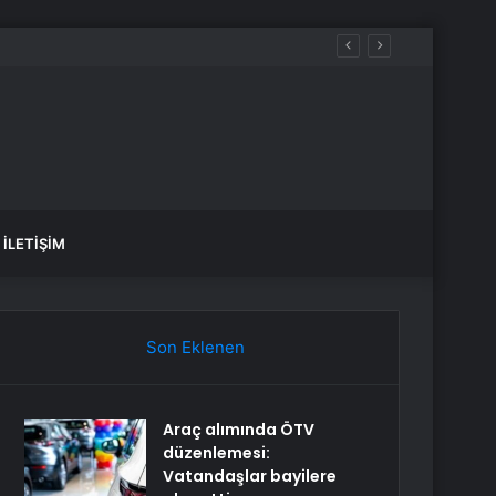
cek, sular ne zaman gelecek?
İLETIŞIM
Son Eklenen
Araç alımında ÖTV
düzenlemesi:
Vatandaşlar bayilere