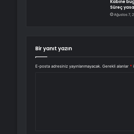
Kabine bug
Süreç yasa
Ağustos 7, 
Bir yanıt yazın
E-posta adresiniz yayınlanmayacak.
Gerekli alanlar
*
i
Y
o
r
u
m
*