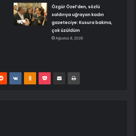
Özgür Özel’den, sözlü
saldırıya uğrayan kadın
gazeteciye: Kusura bakma,
çok üzüldüm
Ağustos 8, 2026
erest
Reddit
VKontakte
Odnoklassniki
Pocket
E-Posta ile paylaş
Yazdır