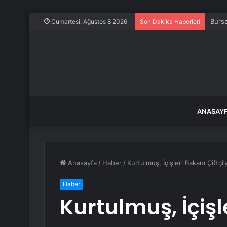
Bursa
Cumartesi, Ağustos 8 2026
Son Dakika Haberleri
ANASAY
Anasayfa
/
Haber
/
Kurtulmuş, İçişleri Bakanı Çiftçi’
Haber
Kurtulmuş, İçişle