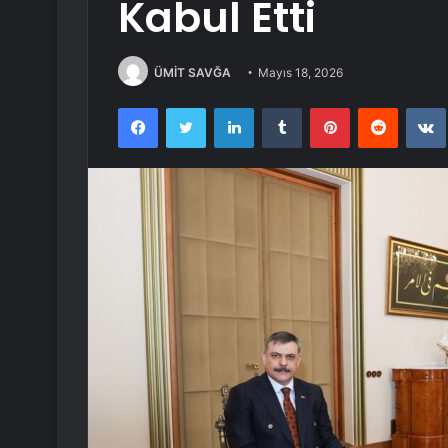
Kabul Etti
ÜMİT SAVĞA
Mayıs 18, 2026
Facebook
Twitter
LinkedIn
Tumblr
Pinterest
Reddit