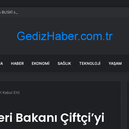
 BUSKİ su kesintisi! 24-25 Temmuz Bursa’da su kesintisi ne zaman bite
FA
HABER
EKONOMI
SAĞLIK
TEKNOLOJI
YAŞAM
yi Kabul Etti
ri Bakanı Çiftçi’yi