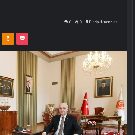
0
0
Bir dakikadan az
VKontakte
Odnoklassniki
Pocket