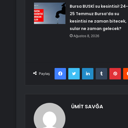
Bursa BUSKİ su kesintisi! 24-
25 Temmuz Bursa’da su
kesintisi ne zaman bitecek,
sular ne zaman gelecek?
Ağustos 8, 2026
Facebook
Twitter
LinkedIn
Tumblr
Pint
Paylaş
ÜMİT SAVĞA