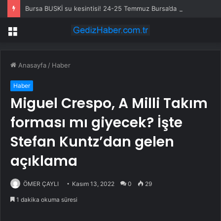
Bursa BUSKİ su kesintisi! 24-25 Temmuz Bursa’da su kesintisi ne zaman bitecek, sular ne zaman gelecek?
Menü
Anasayfa
/
Haber
Haber
Miguel Crespo, A Milli Takım
forması mı giyecek? İşte
Stefan Kuntz’dan gelen
açıklama
ÖMER ÇAYLI
Kasım 13, 2022
0
29
1 dakika okuma süresi