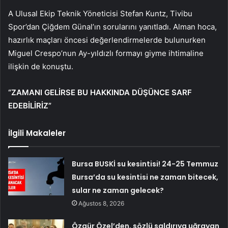
A Ulusal Ekip Teknik Yöneticisi Stefan Kuntz, Tivibu
Spor’dan Çiğdem Günal’ın sorularını yanıtladı. Alman hoca,
hazırlık maçları öncesi değerlendirmelerde bulunurken
Miguel Crespo’nun Ay-yıldızlı formayı giyme ihtimaline
ilişkin de konuştu.
“ZAMANI GELİRSE BU HAKKINDA DÜŞÜNCE SARF
EDEBİLİRİZ”
İlgili Makaleler
Bursa BUSKİ su kesintisi! 24-25 Temmuz
Bursa’da su kesintisi ne zaman bitecek,
sular ne zaman gelecek?
Ağustos 8, 2026
Özgür Özel’den, sözlü saldırıya uğrayan