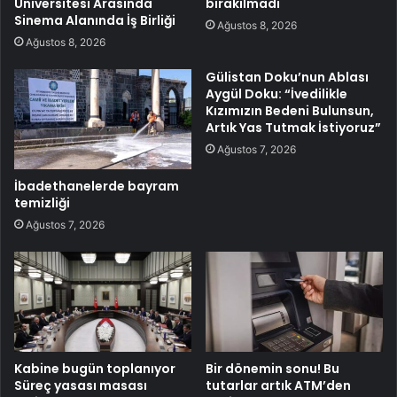
Üniversitesi Arasında
bırakılmadı
Sinema Alanında İş Birliği
Ağustos 8, 2026
Ağustos 8, 2026
Gülistan Doku’nun Ablası
Aygül Doku: “İvedilikle
Kızımızın Bedeni Bulunsun,
Artık Yas Tutmak İstiyoruz”
Ağustos 7, 2026
İbadethanelerde bayram
temizliği
Ağustos 7, 2026
Kabine bugün toplanıyor
Bir dönemin sonu! Bu
Süreç yasası masası
tutarlar artık ATM’den