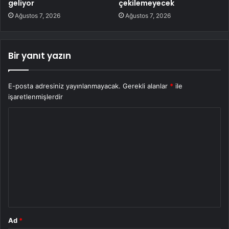
geliyor
çekilemeyecek
Ağustos 7, 2026
Ağustos 7, 2026
Bir yanıt yazın
E-posta adresiniz yayınlanmayacak.
Gerekli alanlar
*
ile
işaretlenmişlerdir
Y
o
r
u
m
*
Ad
*