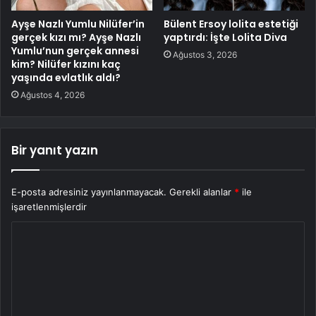
Ayşe Nazlı Yumlu Nilüfer’in
Bülent Ersoy lolita estetiği
gerçek kızı mı? Ayşe Nazlı
yaptırdı: İşte Lolita Diva
Yumlu’nun gerçek annesi
Ağustos 3, 2026
kim? Nilüfer kızını kaç
yaşında evlatlık aldı?
Ağustos 4, 2026
Bir yanıt yazın
E-posta adresiniz yayınlanmayacak.
Gerekli alanlar
*
ile
işaretlenmişlerdir
Y
o
r
u