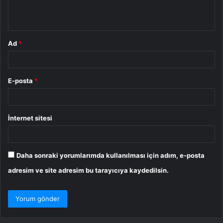
m
*
Ad
*
E-posta
*
İnternet sitesi
Daha sonraki yorumlarımda kullanılması için adım, e-posta
adresim ve site adresim bu tarayıcıya kaydedilsin.