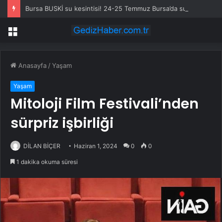
Bursa BUSKİ su kesintisi! 24-25 Temmuz Bursa’da su kesintisi ne zaman bitecek, sular ne zaman gelecek?
Menü
Anasayfa
/
Yaşam
Yaşam
Mitoloji Film Festivali’nden
sürpriz işbirliği
DİLAN BİÇER
Haziran 1, 2024
0
0
1 dakika okuma süresi