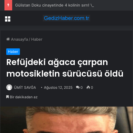
Gülistan Doku cinayetinde 4 kolinin sırrı! Vali konağında neler yaşandı?
Menü
Anasayfa
/
Haber
Haber
Refüjdeki ağaca çarpan
motosikletin sürücüsü öldü
ÜMİT SAVĞA
Ağustos 12, 2025
0
0
Bir dakikadan az