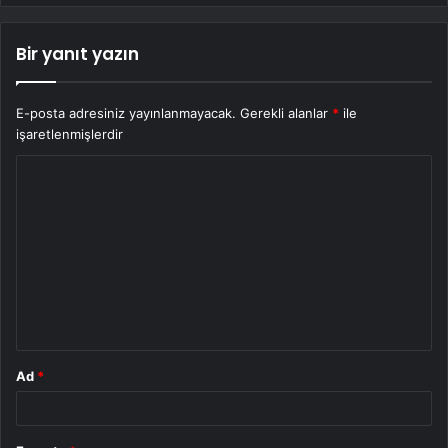
Bir yanıt yazın
E-posta adresiniz yayınlanmayacak.
Gerekli alanlar
*
ile
işaretlenmişlerdir
Y
o
r
u
m
*
Ad
*