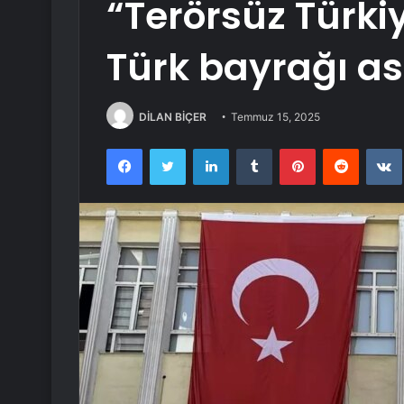
“Terörsüz Türki
Türk bayrağı as
DİLAN BİÇER
Temmuz 15, 2025
Facebook
Twitter
LinkedIn
Tumblr
Pinterest
Reddit