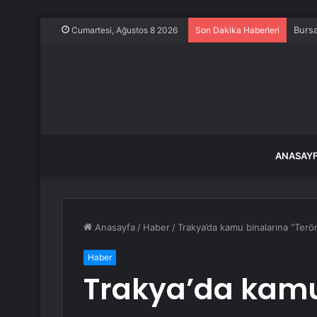
Bursa
Cumartesi, Ağustos 8 2026
Son Dakika Haberleri
ANASAY
Anasayfa
/
Haber
/
Trakya’da kamu binalarına “Terör
Haber
Trakya’da kamu