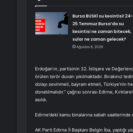
Bursa BUSKİ su kesintisi! 24-
25 Temmuz Bursa’da su
kesintisi ne zaman bitecek,
sular ne zaman gelecek?
Ağustos 8, 2026
Erdoğan’ın, partisinin 32. İstişare ve Değerlend
örülen terör duvarı yıkılmaktadır. Bırakınız tedi
dolayı sevinmeli, bayram etmeli, Türkiye’nin her
donatılmalıdır.” çağrısı sonrası Edirne, Kırkla
asıldı.
Edirne’deki kamu binalarına sabah saatlerinde d
AK Parti Edirne İl Başkanı Belgin İba, yaptığı y