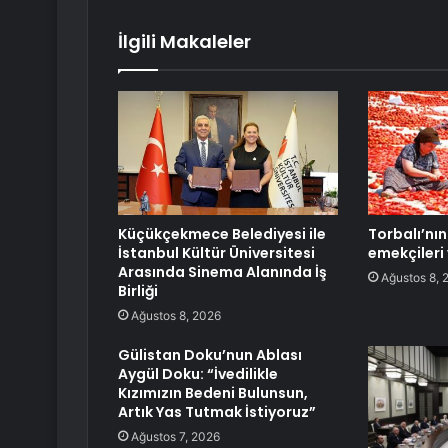
İlgili Makaleler
Küçükçekmece Belediyesi ile
Torbalı’nı
İstanbul Kültür Üniversitesi
emekçileri 
Arasında Sinema Alanında İş
Ağustos 8, 
Birliği
Ağustos 8, 2026
Gülistan Doku’nun Ablası
Aygül Doku: “İvedilikle
Kızımızın Bedeni Bulunsun,
Artık Yas Tutmak İstiyoruz”
Ağustos 7, 2026