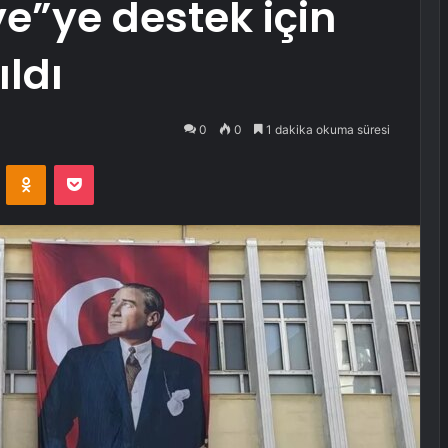
ye”ye destek için
ıldı
0
0
1 dakika okuma süresi
VKontakte
Odnoklassniki
Pocket