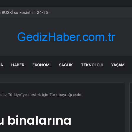
 BUSKİ su kesintisi! 24-25 Temmuz Bursa’da su kesintisi ne zaman bite
FA
HABER
EKONOMI
SAĞLIK
TEKNOLOJI
YAŞAM
süz Türkiye”ye destek için Türk bayrağı asıldı
 binalarına