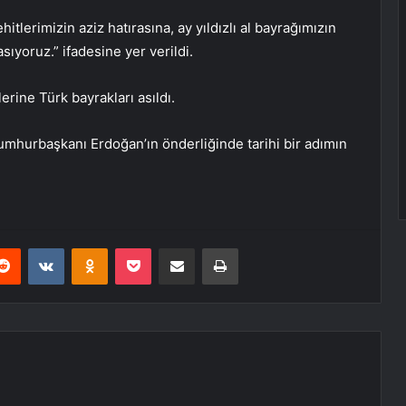
ehitlerimizin aziz hatırasına, ay yıldızlı al bayrağımızın
ıyoruz.” ifadesine yer verildi.
rine Türk bayrakları asıldı.
Cumhurbaşkanı Erdoğan’ın önderliğinde tarihi bir adımın
erest
Reddit
VKontakte
Odnoklassniki
Pocket
E-Posta ile paylaş
Yazdır