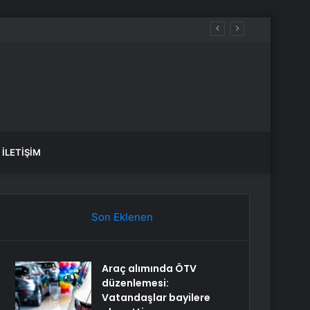
cek, sular ne zaman gelecek?
İLETIŞIM
Son Eklenen
Araç alımında ÖTV
düzenlemesi:
Vatandaşlar bayilere