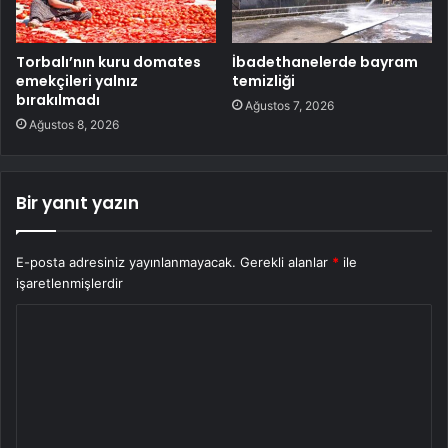
Torbalı’nın kuru domates
İbadethanelerde bayram
emekçileri yalnız
temizliği
bırakılmadı
Ağustos 7, 2026
Ağustos 8, 2026
Bir yanıt yazın
E-posta adresiniz yayınlanmayacak.
Gerekli alanlar
*
ile
işaretlenmişlerdir
Y
o
r
u
m