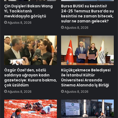
Çin Dışişleri Bakanı Wang
Bursa BUSKİ su kesintisi!
Yi, Tacikistanlı
24-25 Temmuz Bursa’da su
mevkidaşıyla görüştü
kesintisi ne zaman bitecek,
sular ne zaman gelecek?
Ağustos 8, 2026
Ağustos 8, 2026
Özgür Özel’den, sözlü
Küçükçekmece Belediyesi
saldırıya uğrayan kadın
ile İstanbul Kültür
gazeteciye: Kusura bakma,
Üniversitesi Arasında
çok üzüldüm
Sinema Alanında İş Birliği
Ağustos 8, 2026
Ağustos 8, 2026