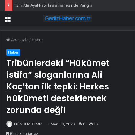
İzmir’de Ayakkabı İmalathanesinde Yangın
Menü
Anasayfa
/
Haber
Haber
Tribünlerdeki “Hükümet
istifa” sloganlarına Ali
Koç’tan ilk tepki: Herkes
hükümeti desteklemek
zorunda değil
GÜNDEM TEMİZ
Mart 30, 2023
0
16
Bir dakikadan az