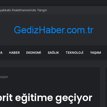
Ayakkabı İmalathanesinde Yangın
FA
HABER
EKONOMI
SAĞLIK
TEKNOLOJI
YAŞAM
eçiyor
brit eğitime geçiyor