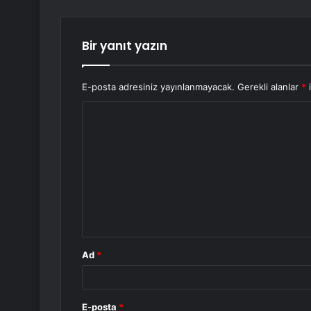
Bir yanıt yazın
E-posta adresiniz yayınlanmayacak.
Gerekli alanlar
*
i
Y
o
r
u
m
*
Ad
*
E-posta
*