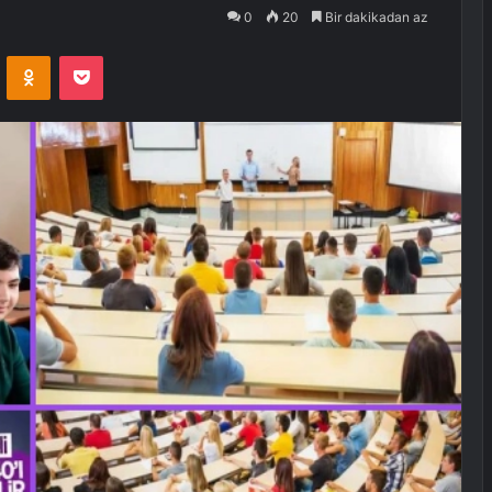
0
20
Bir dakikadan az
VKontakte
Odnoklassniki
Pocket