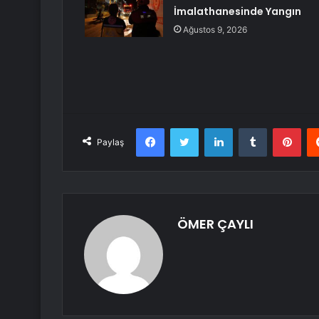
İmalathanesinde Yangın
Ağustos 9, 2026
Facebook
Twitter
LinkedIn
Tumblr
Pint
Paylaş
ÖMER ÇAYLI