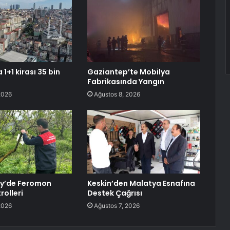
 1+1 kirası 35 bin
Gaziantep’te Mobilya
Fabrikasında Yangın
2026
Ağustos 8, 2026
öy’de Feromon
Keskin’den Malatya Esnafına
rolleri
Destek Çağrısı
2026
Ağustos 7, 2026