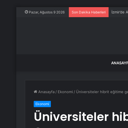
İzmir’de 
Pazar, Ağustos 9 2026
Son Dakika Haberleri
ANASAY
Anasayfa
/
Ekonomi
/
Üniversiteler hibrit eğitime g
Ekonomi
Üniversiteler hi