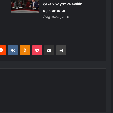
çeken hayat ve evlilik
açıklamaları
Ağustos 8, 2026
erest
Reddit
VKontakte
Odnoklassniki
Pocket
E-Posta ile paylaş
Yazdır