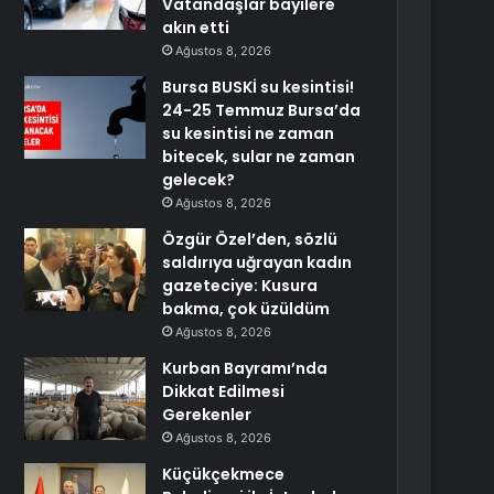
Vatandaşlar bayilere
akın etti
Ağustos 8, 2026
Bursa BUSKİ su kesintisi!
24-25 Temmuz Bursa’da
su kesintisi ne zaman
bitecek, sular ne zaman
gelecek?
Ağustos 8, 2026
Özgür Özel’den, sözlü
saldırıya uğrayan kadın
gazeteciye: Kusura
bakma, çok üzüldüm
Ağustos 8, 2026
Kurban Bayramı’nda
Dikkat Edilmesi
Gerekenler
Ağustos 8, 2026
Küçükçekmece