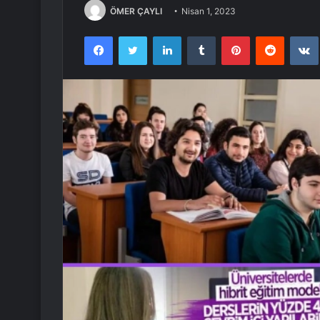
ÖMER ÇAYLI
Nisan 1, 2023
Facebook
Twitter
LinkedIn
Tumblr
Pinterest
Reddit