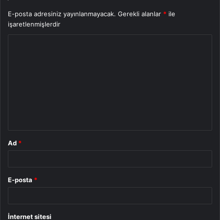
E-posta adresiniz yayınlanmayacak.
Gerekli alanlar
*
ile
işaretlenmişlerdir
Y
o
r
u
m
*
Ad
*
E-posta
*
İnternet sitesi