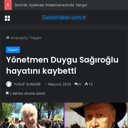
İzmir’de Ayakkabı İmalathanesinde Yangın
Menü
Anasayfa
/
Yaşam
Yaşam
Yönetmen Duygu Sağıroğlu
hayatını kaybetti
YUSUF SUNGAR
Mayıs 6, 2023
0
13
2 dakika okuma süresi