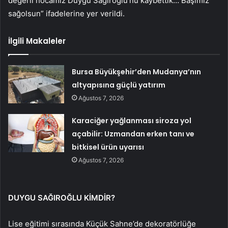
değerli hocamız Duygu Sağıroğlu’nu kaybettik… Başımız
sağolsun” ifadelerine yer verildi.
İlgili Makaleler
Bursa Büyükşehir’den Mudanya’nın
altyapısına güçlü yatırım
Ağustos 7, 2026
Karaciğer yağlanması siroza yol
açabilir: Uzmandan erken tanı ve
bitkisel ürün uyarısı
Ağustos 7, 2026
DUYGU SAĞIROĞLU KİMDİR?
Lise eğitimi sırasında Küçük Sahne’de dekoratörlüğe