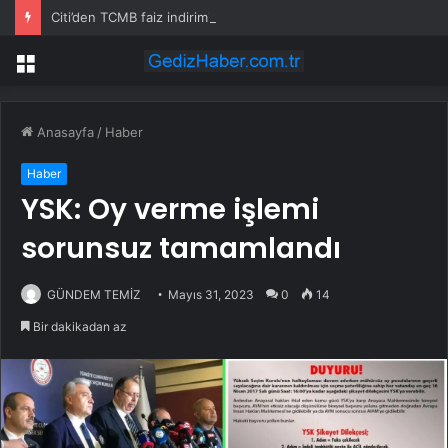
Citi’den TCMB faiz indirimi yorumu
Menü
Anasayfa
/
Haber
Haber
YSK: Oy verme işlemi
sorunsuz tamamlandı
GÜNDEM TEMİZ
Mayıs 31, 2023
0
14
Bir dakikadan az