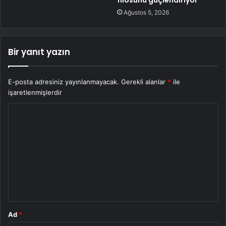
filosunu güçlendiriyor
Ağustos 5, 2026
Bir yanıt yazın
E-posta adresiniz yayınlanmayacak.
Gerekli alanlar
*
ile
işaretlenmişlerdir
Y
o
r
u
m
*
Ad
*