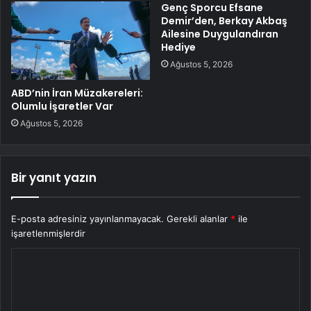
Genç Sporcu Efsane
Demir’den, Berkay Akbaş
Ailesine Duygulandıran
Hediye
Ağustos 5, 2026
ABD’nin İran Müzakereleri:
Olumlu İşaretler Var
Ağustos 5, 2026
Bir yanıt yazın
E-posta adresiniz yayınlanmayacak.
Gerekli alanlar
*
ile
işaretlenmişlerdir
Y
o
r