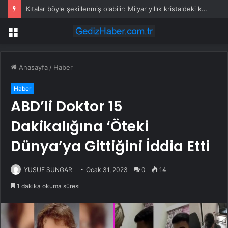
Kıtalar böyle şekillenmiş olabilir: Milyar yıllık kristaldeki kozmik sır açığa çıktı
Menü
Anasayfa
/
Haber
Haber
ABD’li Doktor 15
Dakikalığına ‘Öteki
Dünya’ya Gittiğini İddia Etti
YUSUF SUNGAR
Ocak 31, 2023
0
14
1 dakika okuma süresi