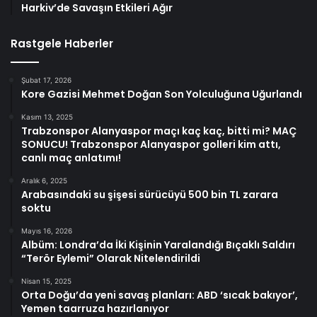
Harkiv’de Savaşın Etkileri Ağır
Rastgele Haberler
Şubat 17, 2026
Kore Gazisi Mehmet Doğan Son Yolculuğuna Uğurlandı
Kasım 13, 2025
Trabzonspor Alanyaspor maçı kaç kaç, bitti mi? MAÇ
SONUCU! Trabzonspor Alanyaspor golleri kim attı,
canlı maç anlatımı!
Aralık 6, 2025
Arabasındaki su şişesi sürücüyü 500 bin TL zarara
soktu
Mayıs 16, 2026
Albüm: Londra’da İki Kişinin Yaralandığı Bıçaklı Saldırı
“Terör Eylemi” Olarak Nitelendirildi
Nisan 15, 2025
Orta Doğu’da yeni savaş planları: ABD ‘sıcak bakıyor’,
Yemen taarruza hazırlanıyor