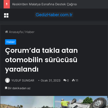
Keskin’den Malatya Esnafına Destek Çağrısı
Menü
Anasayfa
/
Haber
Haber
Çorum’da takla atan
otomobilin sürücüsü
yaralandı
YUSUF SUNGAR
Ocak 31, 2023
0
11
Bir dakikadan az