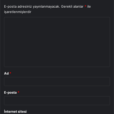
E-posta adresiniz yayınlanmayacak.
Gerekli alanlar
*
ile
işaretlenmişlerdir
Y
o
r
u
m
*
Ad
*
E-posta
*
İnternet sitesi