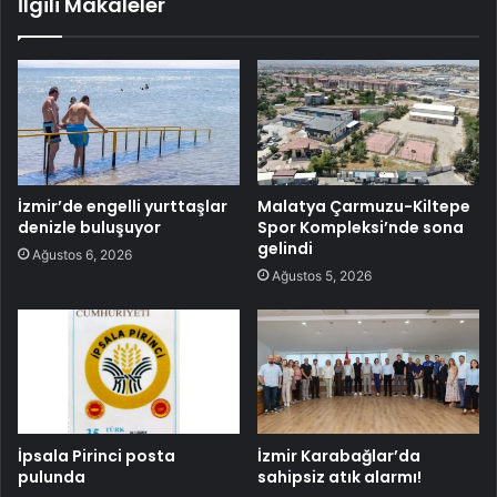
İlgili Makaleler
İzmir’de engelli yurttaşlar
Malatya Çarmuzu-Kiltepe
denizle buluşuyor
Spor Kompleksi’nde sona
gelindi
Ağustos 6, 2026
Ağustos 5, 2026
İpsala Pirinci posta
İzmir Karabağlar’da
pulunda
sahipsiz atık alarmı!