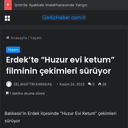
İzmir’de Ayakkabı İmalathanesinde Yangın
Menü
Anasayfa
/
Yaşam
Yaşam
Erdek’te “Huzur evi ketum”
filminin çekimleri sürüyor
SELAHATTİN KARADAŞ
Kasım 24, 2022
0
28
1 dakika okuma süresi
Balıkesir’in Erdek ilçesinde “Huzur Evi Ketum” çekimleri
sürüyor