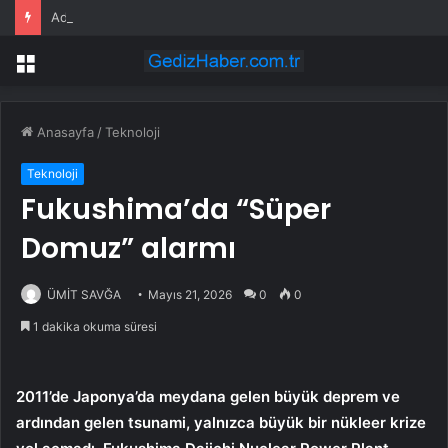
Adana’da Huzur ve Güven Uygulaması
Menü
Anasayfa
/
Teknoloji
Teknoloji
Fukushima’da “Süper
Domuz” alarmı
ÜMİT SAVĞA
Mayıs 21, 2026
0
0
1 dakika okuma süresi
2011’de Japonya’da meydana gelen büyük deprem ve
ardından gelen tsunami, yalnızca büyük bir nükleer krize