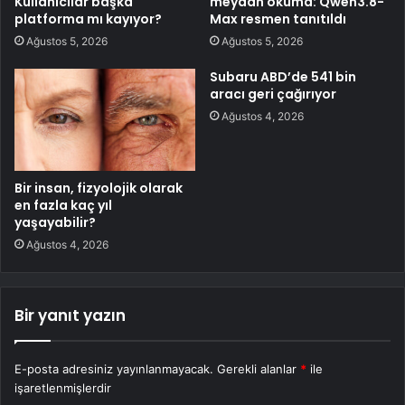
Kullanıcılar başka
meydan okuma: Qwen3.8-
platforma mı kayıyor?
Max resmen tanıtıldı
Ağustos 5, 2026
Ağustos 5, 2026
Subaru ABD’de 541 bin
aracı geri çağırıyor
Ağustos 4, 2026
Bir insan, fizyolojik olarak
en fazla kaç yıl
yaşayabilir?
Ağustos 4, 2026
Bir yanıt yazın
E-posta adresiniz yayınlanmayacak.
Gerekli alanlar
*
ile
işaretlenmişlerdir