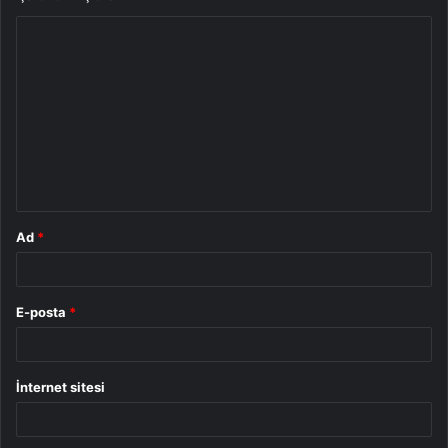
Y
o
r
u
m
*
Ad
*
E-posta
*
İnternet sitesi