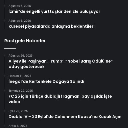
Ağustos 6, 2026
İzmir’de engelli yurttaşlar denizle buluşuyor
Ağustos 6, 2026
Küresel piyasalarda anlaşma beklentileri
Rastgele Haberler
Ağustos 26, 2025
Aliyev ile Paşinyan, Trump’ı ”Nobel Barış Ödülü’ne”
aday gösterecek
Haziran 11, 2025
İnegöl’de Kertenkele Doğaya Salındı
Temmuz 22, 2025
FC 26 için Türkçe dublajlı fragmanı paylaşıldı: İşte
video
Eylül 20, 2025
Diablo IV – 23 Eylül’de Cehennem Kaosu’na Kucak Açın
Aralık 6, 2025