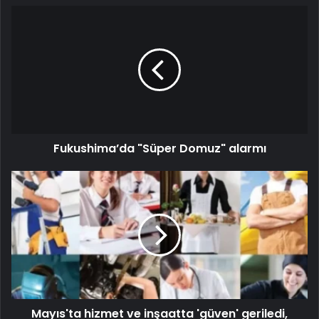
Fukushima’da "Süper Domuz" alarmı
Mayıs'ta hizmet ve inşaatta 'güven' geriledi,