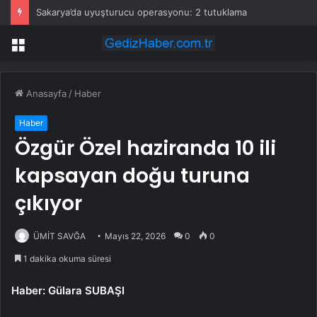
Sakarya’da uyuşturucu operasyonu: 2 tutuklama
Menü
Anasayfa
/
Haber
Haber
Özgür Özel haziranda 10 ili
kapsayan doğu turuna
çıkıyor
ÜMİT SAVĞA
Mayıs 22, 2026
0
0
1 dakika okuma süresi
Haber: Gülara SUBAŞI