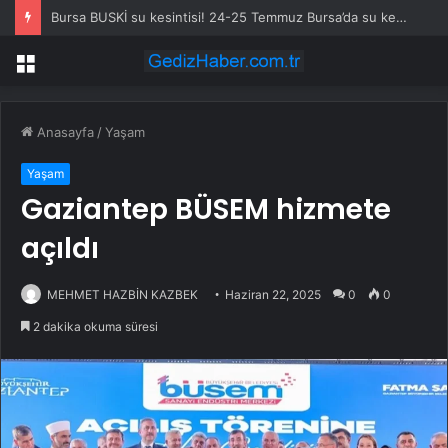
Bursa BUSKİ su kesintisi! 24-25 Temmuz Bursa’da su kesintisi ne zaman bitecek, sular ne zaman gelecek?
Menü
Anasayfa
/
Yaşam
Yaşam
Gaziantep BÜSEM hizmete
açıldı
MEHMET HAZBİN KAZBEK
Haziran 22, 2025
0
0
2 dakika okuma süresi