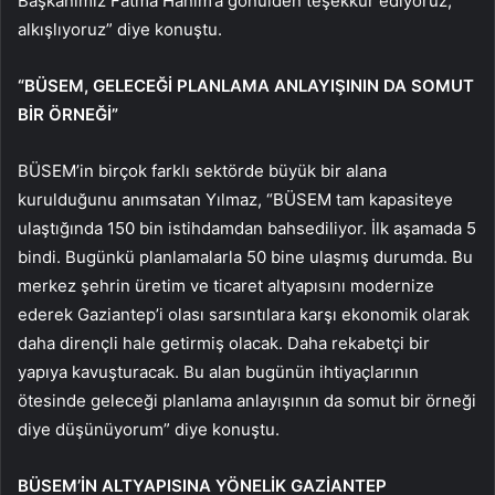
Başkanımız Fatma Hanım’a gönülden teşekkür ediyoruz,
alkışlıyoruz” diye konuştu.
“BÜSEM, GELECEĞİ PLANLAMA ANLAYIŞININ DA SOMUT
BİR ÖRNEĞİ”
BÜSEM’in birçok farklı sektörde büyük bir alana
kurulduğunu anımsatan Yılmaz, “BÜSEM tam kapasiteye
ulaştığında 150 bin istihdamdan bahsediliyor. İlk aşamada 5
bindi. Bugünkü planlamalarla 50 bine ulaşmış durumda. Bu
merkez şehrin üretim ve ticaret altyapısını modernize
ederek Gaziantep’i olası sarsıntılara karşı ekonomik olarak
daha dirençli hale getirmiş olacak. Daha rekabetçi bir
yapıya kavuşturacak. Bu alan bugünün ihtiyaçlarının
ötesinde geleceği planlama anlayışının da somut bir örneği
diye düşünüyorum” diye konuştu.
BÜSEM’İN ALTYAPISINA YÖNELİK GAZİANTEP