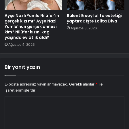
Ayşe Nazlı Yumlu Nilüfer’in
Bülent Ersoy lolita estetiği
gerçek kızı mı? Ayşe Nazlı
yaptırdı: İşte Lolita Diva
Yumlu’nun gerçek annesi
Ağustos 3, 2026
kim? Nilüfer kızını kaç
yaşında evlatlık aldı?
Ağustos 4, 2026
Bir yanıt yazın
E-posta adresiniz yayınlanmayacak.
Gerekli alanlar
*
ile
işaretlenmişlerdir
Y
o
r
u