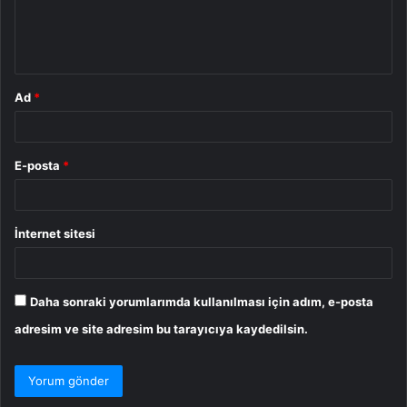
m
*
Ad
*
E-posta
*
İnternet sitesi
Daha sonraki yorumlarımda kullanılması için adım, e-posta
adresim ve site adresim bu tarayıcıya kaydedilsin.