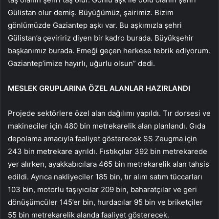
Gülistan olur demiş. Büyüğümüz, şairimiz. Bizim
gönlümüzde Gaziantep aşkı var. Bu aşkımızla şehri
Gülistan’a çeviririz diyen bir kadro burada. Büyükşehir
başkanımız burada. Emeği geçen herkese tebrik ediyorum.
Gaziantep’imize hayırlı, uğurlu olsun” dedi.
MESLEK GRUPLARINA ÖZEL ALANLAR HAZIRLANDI
Projede sektörlere özel alan dağılımı yapıldı. Tır dorsesi ve
makineciler için 480 bin metrekarelik alan planlandı. Gıda
depolama amacıyla faaliyet gösterecek SS Zeugma için
243 bin metrekare ayrıldı. Fıstıkçılar 392 bin metrekarede
yer alırken, ayakkabıcılara 465 bin metrekarelik alan tahsis
edildi. Ayrıca nakliyeciler 185 bin, tır alım satım tüccarları
103 bin, motorlu taşıyıcılar 209 bin, baharatçılar ve geri
dönüşümcüler 145’er bin, hurdacılar 95 bin ve briketçiler
55 bin metrekarelik alanda faaliyet gösterecek.