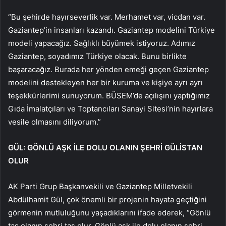
“Bu şehirde hayırseverlik var. Merhamet var, vicdan var.
Gaziantep’in insanları kazandı. Gaziantep modelini Türkiye
modeli yapacağız. Sağlıklı büyümek istiyoruz. Adımız
Gaziantep, soyadımız Türkiye olacak. Bunu birlikte
başaracağız. Burada her yönden emeği geçen Gaziantep
modelini destekleyen her bir kuruma ve kişiye ayrı ayrı
teşekkürlerimi sunuyorum. BÜSEM’de açılışını yaptığımız
Gıda İmalatçıları ve Toptancıları Sanayi Sitesi’nin hayırlara
vesile olmasını diliyorum.”
GÜL: GÖNLÜ AŞK İLE DOLU OLANIN ŞEHRİ GÜLİSTAN
OLUR
AK Parti Grup Başkanvekili ve Gaziantep Milletvekili
Abdülhamit Gül, çok önemli bir projenin hayata geçtiğini
görmenin mutluluğunu yaşadıklarını ifade ederek, “Gönlü
taş olanın şehri taş olur. Gönlü aşk ile dolu olanın şehri