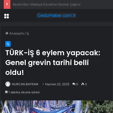
İzmir su kesintisi! İZSU 22-23 Temmuz İzmir su kesintisi ne zaman bitecek, sular ne zaman gelecek?
Menü
Anasayfa
/
İş
İş
TÜRK-İŞ 6 eylem yapacak:
Genel grevin tarihi belli
oldu!
NURCAN BAYRAM
Haziran 22, 2025
0
0
1 dakika okuma süresi