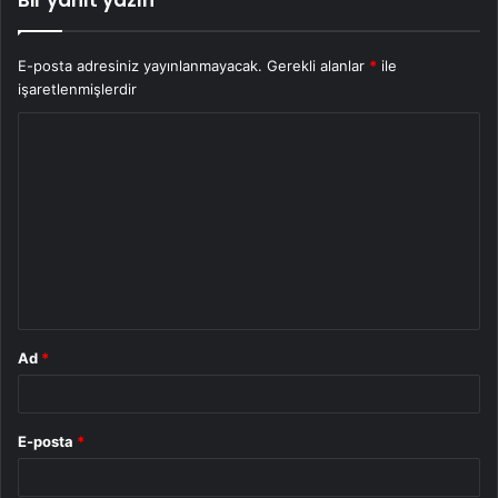
Bir yanıt yazın
E-posta adresiniz yayınlanmayacak.
Gerekli alanlar
*
ile
işaretlenmişlerdir
Y
o
r
u
m
*
Ad
*
E-posta
*