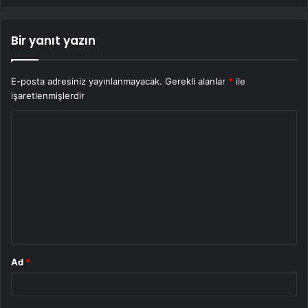
Bir yanıt yazın
E-posta adresiniz yayınlanmayacak.
Gerekli alanlar
*
ile
işaretlenmişlerdir
Y
o
r
u
m
*
Ad
*