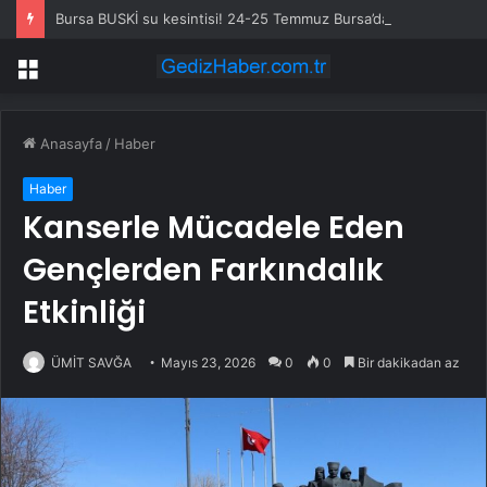
Bursa BUSKİ su kesintisi! 24-25 Temmuz Bursa’da su kesintisi ne zaman bitecek, sular ne zaman gelecek?
Menü
Anasayfa
/
Haber
Haber
Kanserle Mücadele Eden
Gençlerden Farkındalık
Etkinliği
ÜMİT SAVĞA
Mayıs 23, 2026
0
0
Bir dakikadan az