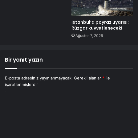
İstanbul’a poyraz uyarısı:
Rüzgar kuvvetlenecek!
Ağustos 7, 2026
Bir yanıt yazın
E-posta adresiniz yayınlanmayacak.
Gerekli alanlar
*
ile
işaretlenmişlerdir
Y
o
r
u
m