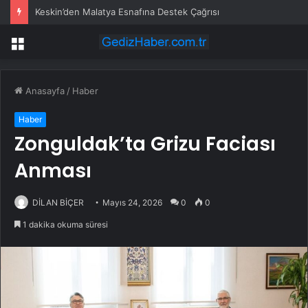
Keskin’den Malatya Esnafına Destek Çağrısı
Menü
Anasayfa
/
Haber
Haber
Zonguldak’ta Grizu Faciası
Anması
DİLAN BİÇER
Mayıs 24, 2026
0
0
1 dakika okuma süresi