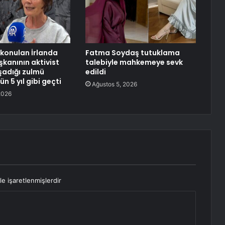
lıkonulan İrlanda
Fatma Soydaş tutuklama
anının aktivist
talebiyle mahkemeye sevk
şadığı zulmü
edildi
ün 5 yıl gibi geçti
Ağustos 5, 2026
2026
le işaretlenmişlerdir