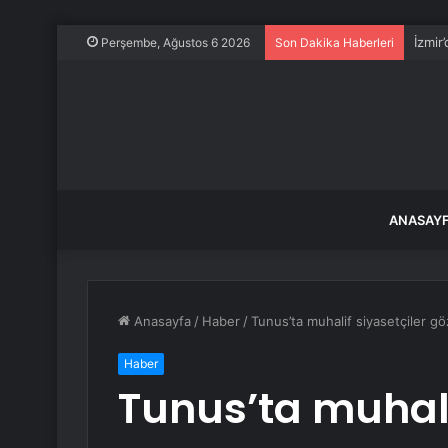
İzmir
Perşembe, Ağustos 6 2026
Son Dakika Haberleri
ANASAY
Anasayfa
/
Haber
/
Tunus’ta muhalif siyasetçiler göz
Haber
Tunus’ta muhali