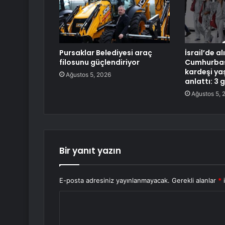
Pursaklar Belediyesi araç
İsrail’de a
filosunu güçlendiriyor
Cumhurbaşk
kardeşi ya
Ağustos 5, 2026
anlattı: 3 g
Ağustos 5, 
Bir yanıt yazın
E-posta adresiniz yayınlanmayacak.
Gerekli alanlar
*
i
Y
o