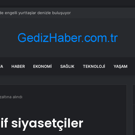
’de engelli yurttaşlar denizle buluşuyor
FA
HABER
EKONOMI
SAĞLIK
TEKNOLOJI
YAŞAM
altına alındı
f siyasetçiler