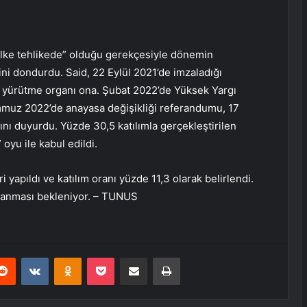
ke tehlikede” olduğu gerekçesiyle dönemin
ini dondurdu. Said, 22 Eylül 2021’de imzaladığı
tti. yürütme organı ona. Şubat 2022’de Yüksek Yargı
emmuz 2022’de anayasa değişikliği referandumu, 17
ını duyurdu. Yüzde 30,5 katılımla gerçekleştirilen
oyu ile kabul edildi.
ri yapıldı ve katılım oranı yüzde 11,3 olarak belirlendi.
lanması bekleniyor. – TUNUS
erest
Reddit
VKontakte
Odnoklassniki
Pocket
E-Posta ile paylaş
Yazdır