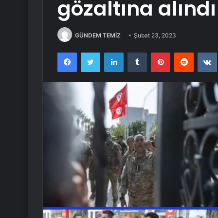
gözaltına alındı
GÜNDEM TEMİZ
Şubat 23, 2023
Facebook
Twitter
LinkedIn
Tumblr
Pinterest
Reddit