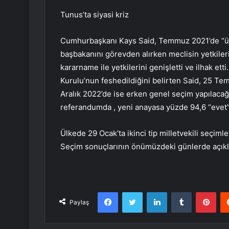
Tunus’ta siyasi kriz
Cumhurbaşkanı Kays Said, Temmuz 2021’de “ül
başbakanını görevden alırken meclisin yetkiler
kararname ile yetkilerini genişletti ve ilhak e
Kurulu’nun feshedildiğini belirten Said, 25 T
Aralık 2022’de ise erken genel seçim yapılacağ
referandumda , yeni anayasa yüzde 94,6 “evet” 
Ülkede 29 Ocak’ta ikinci tip milletvekili seçimle
Seçim sonuçlarının önümüzdeki günlerde açık
Facebook
Twitter
LinkedIn
Tumblr
Pint
Paylaş