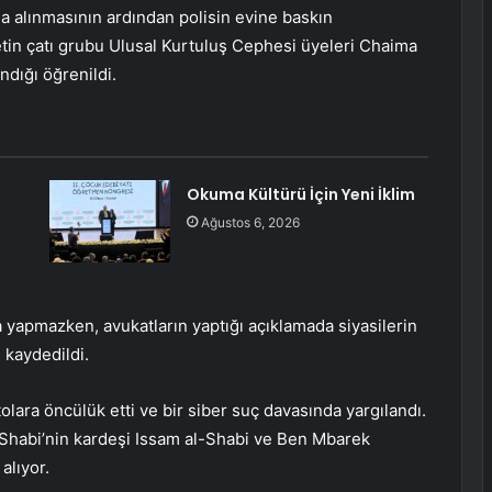
na alınmasının ardından polisin evine baskın
etin çatı grubu Ulusal Kurtuluş Cephesi üyeleri Chaima
ndığı öğrenildi.
Okuma Kültürü İçin Yeni İklim
Ağustos 6, 2026
ama yapmazken, avukatların yaptığı açıklamada siyasilerin
 kaydedildi.
lara öncülük etti ve bir siber suç davasında yargılandı.
-Shabi’nin kardeşi Issam al-Shabi ve Ben Mbarek
alıyor.