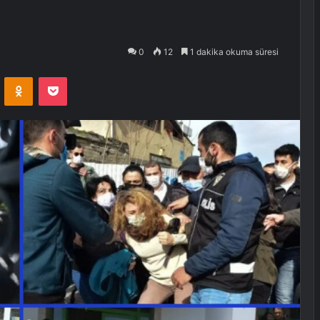
0
12
1 dakika okuma süresi
VKontakte
Odnoklassniki
Pocket